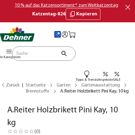
10 % auf das Katzensortiment* zum Weltkatzentag
Katzentag-826
Kopieren
lle Kategorien
Tipps & Trends
Angebote
SALE
Zurück
Startseite
Garten
Gartenausstattung
Brennstoffe
A.Reiter Holzbrikett Pini Kay, 10 kg
A.Reiter Holzbrikett Pini Kay, 10
kg
(
0
)