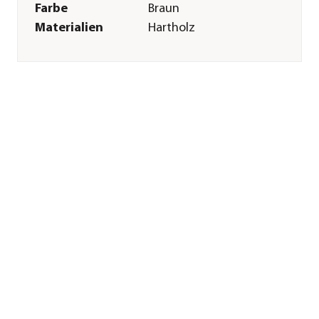
Farbe
Braun
Materialien
Hartholz
Inhalt
10 kg
Sonstiges
Marke
A.Reiter
Herstellerangaben
Land
DE
Firma
A.REITER GMBH
E-Mail
info@reitergmbh.eu
Straße
Thierhauptener
Straße
Hausnummer
10a
Postleitzahl
86405
Stadt
Meitingen