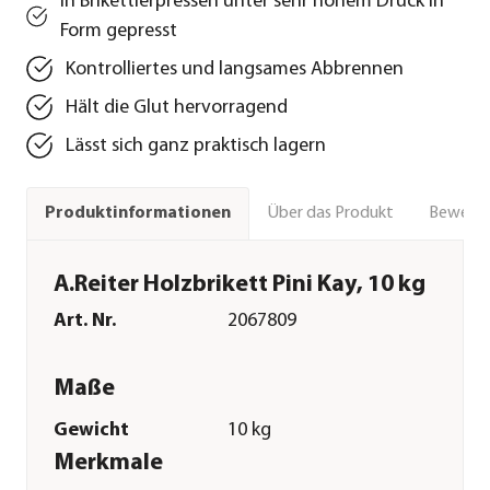
In Brikettierpressen unter sehr hohem Druck in
Form gepresst
Kontrolliertes und langsames Abbrennen
Hält die Glut hervorragend
Lässt sich ganz praktisch lagern
Über das Produkt
Bewert
Produktinformationen
A.Reiter Holzbrikett Pini Kay, 10 kg
Art. Nr.
2067809
Maße
Gewicht
10 kg
Merkmale