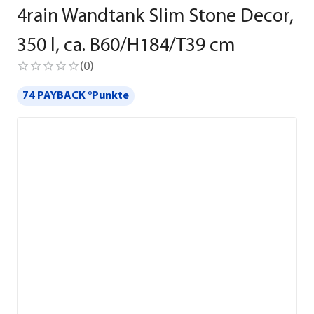
4rain Wandtank Slim Stone Decor,
350 l, ca. B60/H184/T39 cm
(
0
)
74 PAYBACK °Punkte