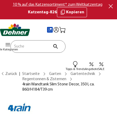
10 % auf das Katzensortiment* zum Weltkatzentag
Katzentag-826
Kopieren
lle Kategorien
Tipps & Trends
Angebote
SALE
Zurück
Startseite
Garten
Gartentechnik
Regentonnen & Zisternen
4rain Wandtank Slim Stone Decor, 350 l, ca.
B60/H184/T39 cm