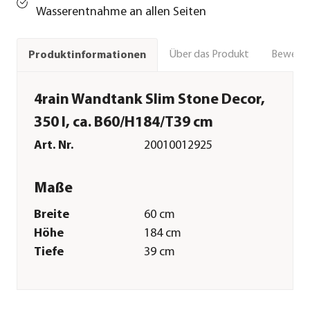
Wasserentnahme an allen Seiten
Über das Produkt
Bewert
Produktinformationen
4rain Wandtank Slim Stone Decor,
350 l, ca. B60/H184/T39 cm
Art. Nr.
20010012925
Maße
Breite
60 cm
Höhe
184 cm
Tiefe
39 cm
Volumen
350 l
Gewicht
18 kg