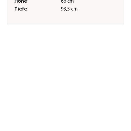
Höhe
66 cm
Tiefe
93,5 cm
Innenmaß Breite
72,5 cm
Innenmaß Höhe
62,1 cm
Innenmaß Tiefe
83,5 cm
Tiergröße
bis 50 kg
Merkmale
Farbe
Schwarz
Materialien
Aluminium|Holz|Kunststoff
Sonstiges
Marke
4pets®
Tierart
Hunde
Zertifizierung
TÜV Süd
Lieferumfang
Hundebox inkl.
Bedienungsanleitung,
BoxLock Schloss mit