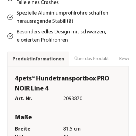
Falle eines Crashes
Spezielle Aluminiumprofilrohre schaffen
herausragende Stabilität
Besonders edles Design mit schwarzen,
eloxierten Profilrohren
Über das Produkt
Bewert
Produktinformationen
4pets® Hundetransportbox PRO
NOIR Line 4
Art. Nr.
2093870
Maße
Breite
81,5 cm