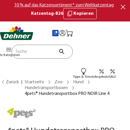
10 % auf das Katzensortiment* zum Weltkatzentag
Katzentag-826
Kopieren
lle Kategorien
Tipps & Trends
Angebote
SALE
Zurück
Startseite
Zoo
Hund
Hundetransportboxen
4pets® Hundetransportbox PRO NOIR Line 4