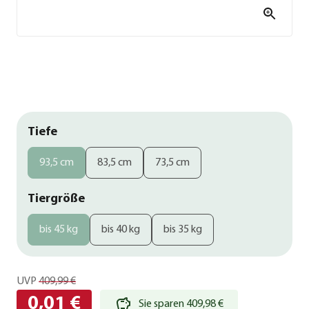
Tiefe
93,5 cm
83,5 cm
73,5 cm
Tiergröße
bis 45 kg
bis 40 kg
bis 35 kg
UVP
409,99 €
0,01 €
Sie sparen 409,98 €