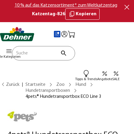
10 % auf das Katzensortiment* zum Weltkatzentag
Katzentag-826
Kopieren
lle Kategorien
Tipps & Trends
Angebote
SALE
Zurück
Startseite
Zoo
Hund
Hundetransportboxen
4pets® Hundetransportbox ECO Line 3