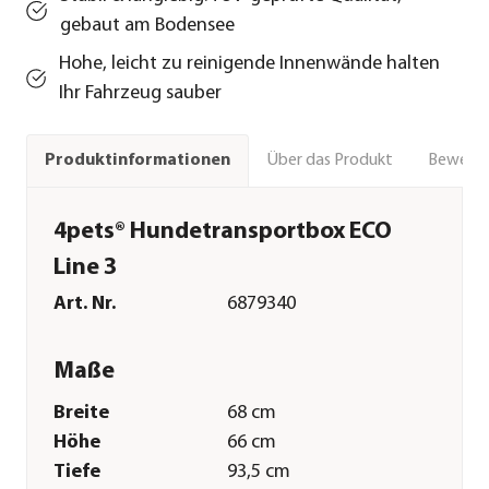
gebaut am Bodensee
Hohe, leicht zu reinigende Innenwände halten
Ihr Fahrzeug sauber
Über das Produkt
Bewert
Produktinformationen
4pets® Hundetransportbox ECO
Line 3
Art. Nr.
6879340
Maße
Breite
68 cm
Höhe
66 cm
Tiefe
93,5 cm