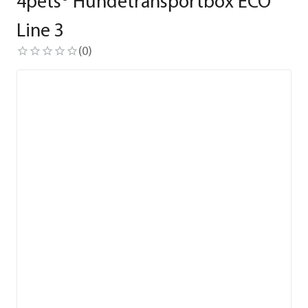
4pets® Hundetransportbox ECO
Line 3
(
0
)