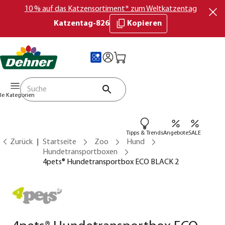
10 % auf das Katzensortiment* zum Weltkatzentag
Katzentag-826
Kopieren
lle Kategorien
Tipps & Trends
Angebote
SALE
Zurück
Startseite
Zoo
Hund
Hundetransportboxen
4pets® Hundetransportbox ECO BLACK 2