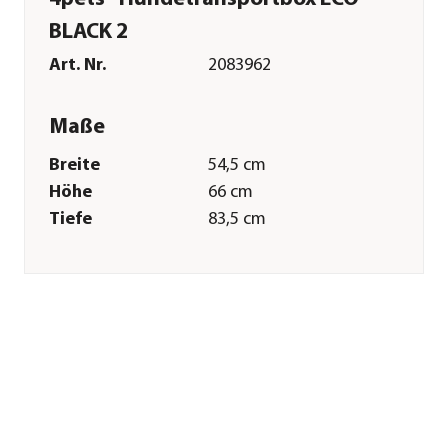
BLACK 2
Art. Nr.
2083962
Maße
Breite
54,5 cm
Höhe
66 cm
Tiefe
83,5 cm
Innenmaß Breite
45,5 cm
Innenmaß Höhe
62,1 cm
Innenmaß Tiefe
73,5 cm
Tiergröße
bis 30 kg
Merkmale
Farbe
Schwarz|Blau|Silber
Materialien
Aluminium|Holz|Kunststoff|Sta