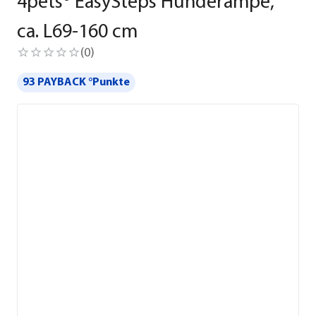
4pets® EasySteps Hunderampe,
ca. L69-160 cm
(
0
)
93 PAYBACK °Punkte