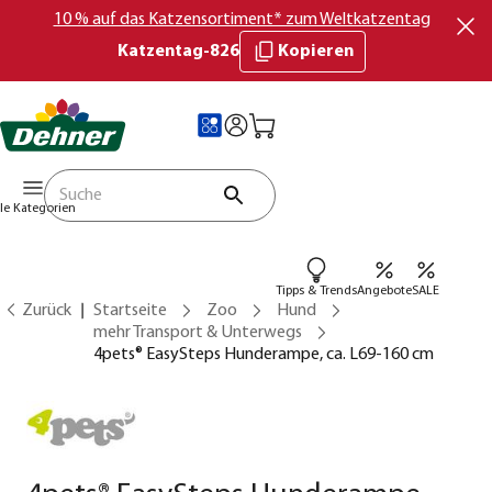
10 % auf das Katzensortiment* zum Weltkatzentag
Katzentag-826
Kopieren
lle Kategorien
Tipps & Trends
Angebote
SALE
Zurück
Startseite
Zoo
Hund
mehr Transport & Unterwegs
4pets® EasySteps Hunderampe, ca. L69-160 cm