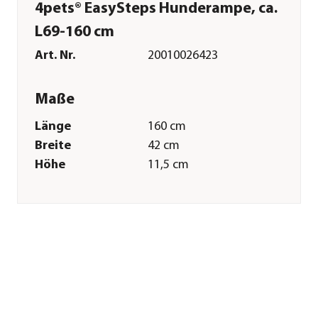
4pets® EasySteps Hunderampe, ca.
L69-160 cm
Art. Nr.
20010026423
Maße
Länge
160 cm
Breite
42 cm
Höhe
11,5 cm
Gewicht
5,4 kg
Merkmale
Farbe
Schwarz
Materialien
Kunststoff
Belastbarkeit
100 kg
Pflege