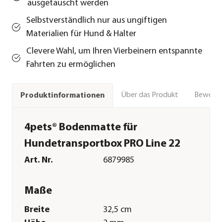
ausgetauscht werden
Selbstverständlich nur aus ungiftigen
Materialien für Hund & Halter
Clevere Wahl, um Ihren Vierbeinern entspannte
Fahrten zu ermöglichen
Über das Produkt
Bewert
Produktinformationen
4pets® Bodenmatte für
Hundetransportbox PRO Line 22
Art. Nr.
6879985
Maße
Breite
32,5 cm