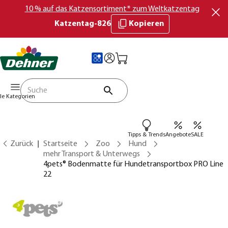
10 % auf das Katzensortiment* zum Weltkatzentag
Katzentag-826
Kopieren
lle Kategorien
Tipps & Trends
Angebote
SALE
Zurück
Startseite
Zoo
Hund
mehr Transport & Unterwegs
4pets® Bodenmatte für Hundetransportbox PRO Line
22