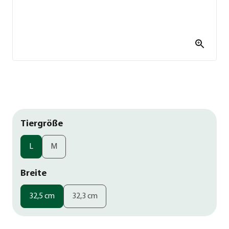
Tiergröße
L
M
Breite
32,5 cm
32,3 cm