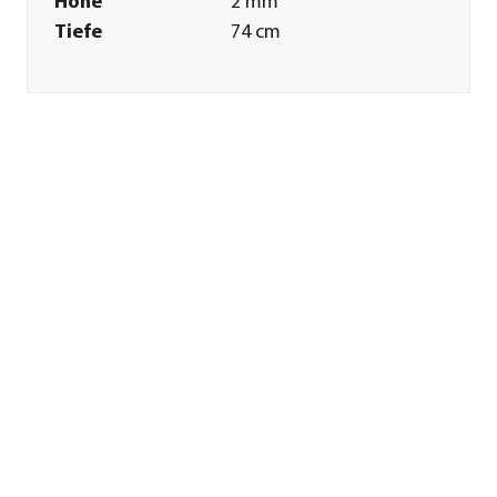
Höhe
2 mm
Tiefe
74 cm
Gewicht
334 g
Tiergröße
L
Merkmale
Farbe
Schwarz
Materialien
Kunststoff
Sonstiges
Marke
4pets®
Tierart
Hunde
Herstellerangaben
Land
DE
Firma
ICU Industriecenter
by Brüggli
E-Mail
info@4pets.ch