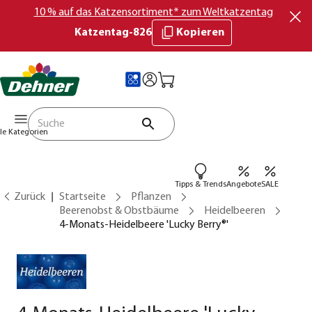
10 % auf das Katzensortiment* zum Weltkatzentag
Katzentag-826
Kopieren
lle Kategorien
Tipps & Trends
Angebote
SALE
Zurück
Startseite
Pflanzen
Beerenobst & Obstbäume
Heidelbeeren
4-Monats-Heidelbeere 'Lucky Berry®'