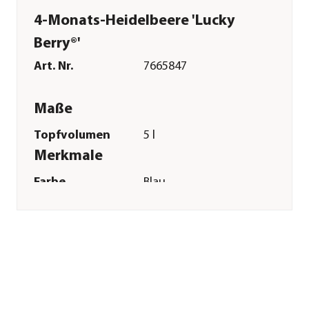
4-Monats-Heidelbeere 'Lucky
Berry®'
Art. Nr.
7665847
Maße
Topfvolumen
5 l
Merkmale
Farbe
Blau
Blütezeit
Mai|Juni|Juli|August|Septembe
Erntezeit
Juni|Juli|August|September|Ok
Befruchter
Selbstbefruchter|Befruchter(so
erhöht Ertrag
Wuchsform
Busch|kompakt
Besonderheiten
wintergrün|Insektenfreundlich