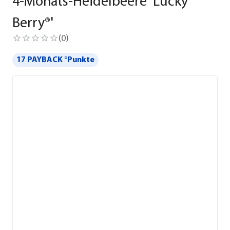
4-Monats-Heidelbeere 'Lucky
Berry®'
(
0
)
17 PAYBACK °Punkte