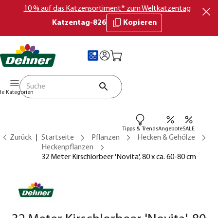
10 % auf das Katzensortiment* zum Weltkatzentag
Katzentag-826
Kopieren
lle Kategorien
Tipps & Trends
Angebote
SALE
Zurück
Startseite
Pflanzen
Hecken & Gehölze
Heckenpflanzen
32 Meter Kirschlorbeer 'Novita', 80 x ca. 60-80 cm