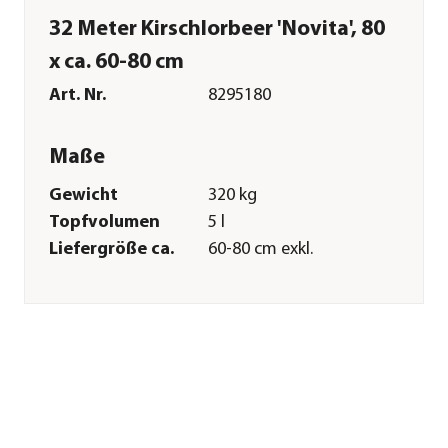
32 Meter Kirschlorbeer 'Novita', 80
x ca. 60-80 cm
Art. Nr.
8295180
Maße
Gewicht
320 kg
Topfvolumen
5 l
Liefergröße ca.
60-80 cm exkl.
Pflanztopf
Wuchshöhe ca.
200-300 cm
Merkmale
Farbe
Dunkelgrün
Blütezeit
Mai|Juni
Wuchsform
aufrecht|Busch