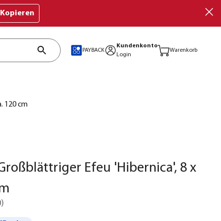
Kopieren
Kundenkonto
PAYBACK
Warenkorb
Login
a. 120 cm
Großblättriger Efeu 'Hibernica', 8 x
cm
0
)