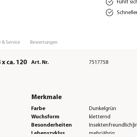
Fühlt si
Schnelle
 & Service
Bewertungen
 x ca. 120
Art. Nr.
7517758
Merkmale
Farbe
Dunkelgrün
Wuchsform
kletternd
Besonderheiten
Insektenfreundlich
Lebenszyklus
mehrjährig