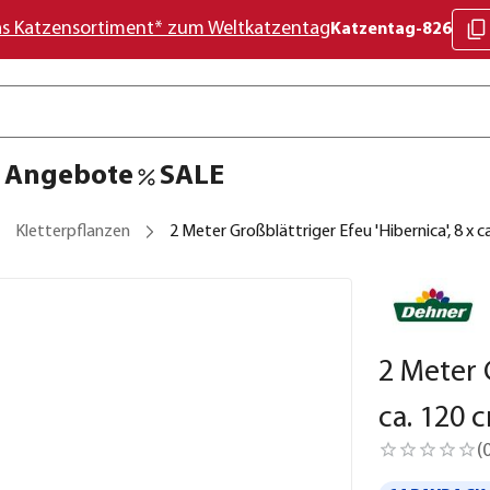
as Katzensortiment* zum Weltkatzentag
Katzentag-826
Angebote
SALE
Kletterpflanzen
2 Meter Großblättriger Efeu 'Hibernica', 8 x c
2 Meter 
ca. 120 
(