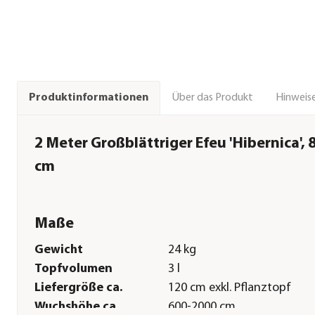
Über das Produkt
Hinweise
Produktinformationen
2 Meter Großblättriger Efeu 'Hibernica', 8
cm
Maße
Gewicht
24 kg
Topfvolumen
3 l
Liefergröße ca.
120 cm exkl. Pflanztopf
Wuchshöhe ca.
600-2000 cm