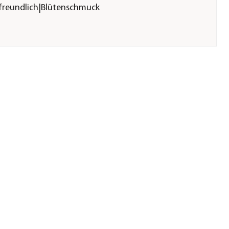
freundlich|Blütenschmuck
endem