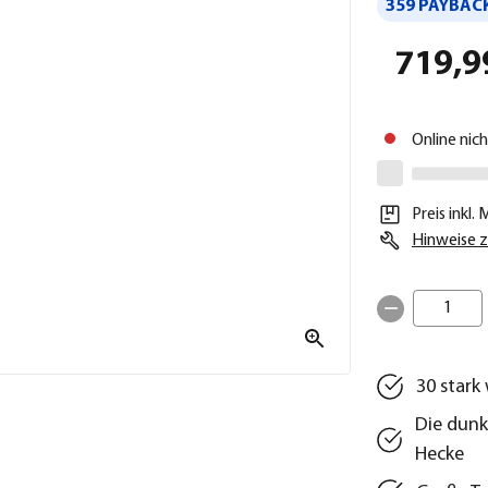
359 PAYBACK
719,9
Online nic
Preis inkl.
Hinweise z
1
30 stark
Die dunk
Hecke