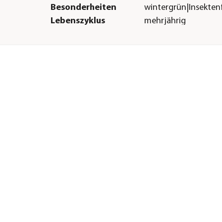
Besonderheiten
wintergrün|Insekten
Lebenszyklus
mehrjährig
Sonstiges
Marke
Dehner
Qualität
Markenqualität
Lieferumfang
30 Pflanzen
Hinweis
3 Pflanzen pro lauf
Meter
H &