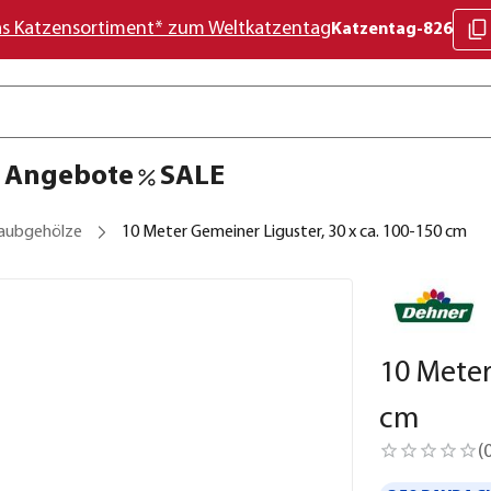
as Katzensortiment* zum Weltkatzentag
Katzentag-826
Angebote
SALE
aubgehölze
10 Meter Gemeiner Liguster, 30 x ca. 100-150 cm
10 Meter
cm
(