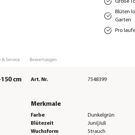
Große To
Blüten l
Garten
Pro lauf
 & Service
Bewertungen
0-150 cm
Art. Nr.
7548399
Merkmale
Farbe
Dunkelgrün
Blütezeit
Juni|Juli
Wuchsform
Strauch