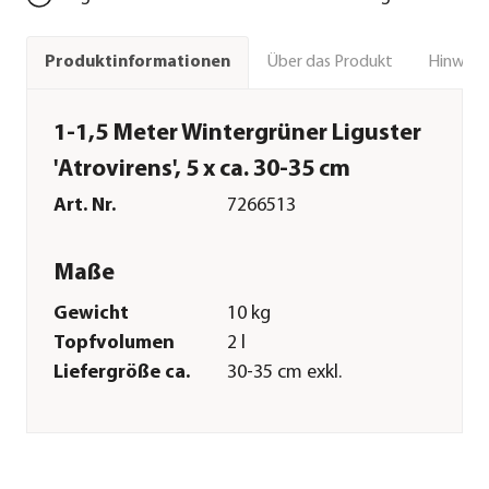
Über das Produkt
Hinweise
Produktinformationen
1-1,5 Meter Wintergrüner Liguster
'Atrovirens', 5 x ca. 30-35 cm
Art. Nr.
7266513
Maße
Gewicht
10 kg
Topfvolumen
2 l
Liefergröße ca.
30-35 cm exkl.
Pflanztopf
Wuchshöhe ca.
200-500 cm
Merkmale