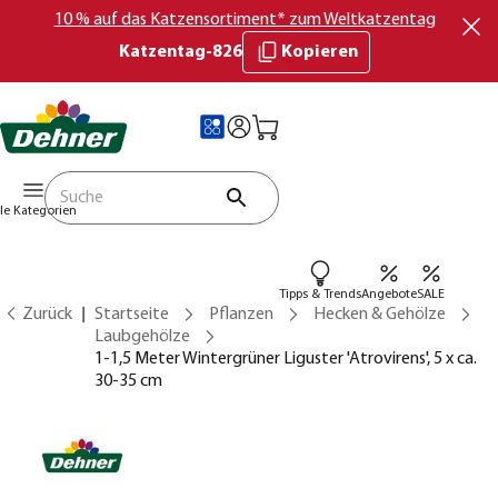
10 % auf das Katzensortiment* zum Weltkatzentag
Katzentag-826
Kopieren
lle Kategorien
Tipps & Trends
Angebote
SALE
Zurück
Startseite
Pflanzen
Hecken & Gehölze
Laubgehölze
1-1,5 Meter Wintergrüner Liguster 'Atrovirens', 5 x ca.
30-35 cm