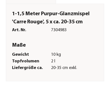
1-1,5 Meter Purpur-Glanzmispel
'Carre Rouge', 5 x ca. 20-35 cm
Art. Nr.
7304983
Maße
Gewicht
10 kg
Topfvolumen
2 l
Liefergröße ca.
20-35 cm exkl.
Pflanztopf
Wuchshöhe ca.
150-250 cm
Merkmale
Farbe
Dunkelrot|Grün
Wuchsform
aufrecht|Busch