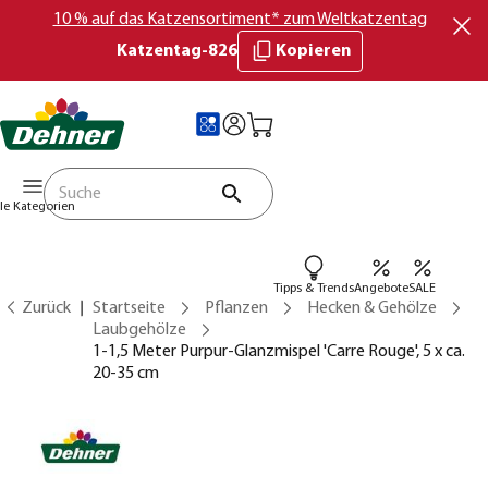
10 % auf das Katzensortiment* zum Weltkatzentag
Katzentag-826
Kopieren
lle Kategorien
Tipps & Trends
Angebote
SALE
Zurück
Startseite
Pflanzen
Hecken & Gehölze
Laubgehölze
1-1,5 Meter Purpur-Glanzmispel 'Carre Rouge', 5 x ca.
20-35 cm