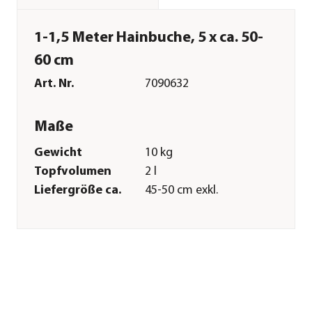
1-1,5 Meter Hainbuche, 5 x ca. 50-
60 cm
Art. Nr.
7090632
Maße
Gewicht
10 kg
Topfvolumen
2 l
Liefergröße ca.
45-50 cm exkl.
Pflanztopf
Wuchshöhe ca.
10-20 m
Merkmale
Farbe
Grün
Wuchsform
baumförmig