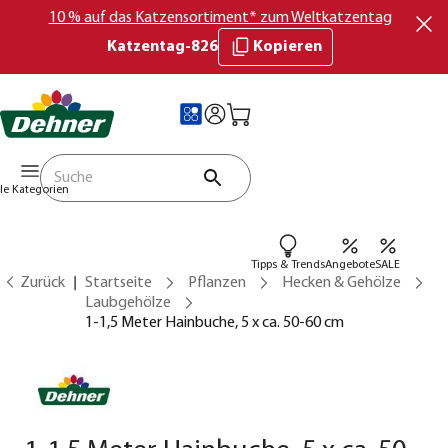
10 % auf das Katzensortiment* zum Weltkatzentag
Katzentag-826
Kopieren
lle Kategorien
Tipps & Trends
Angebote
SALE
Zurück
Startseite
Pflanzen
Hecken & Gehölze
Laubgehölze
1-1,5 Meter Hainbuche, 5 x ca. 50-60 cm