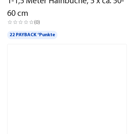
1-1,5 Meter Hainbuche, 5 x ca. 50-
60 cm
(
0
)
22 PAYBACK °Punkte