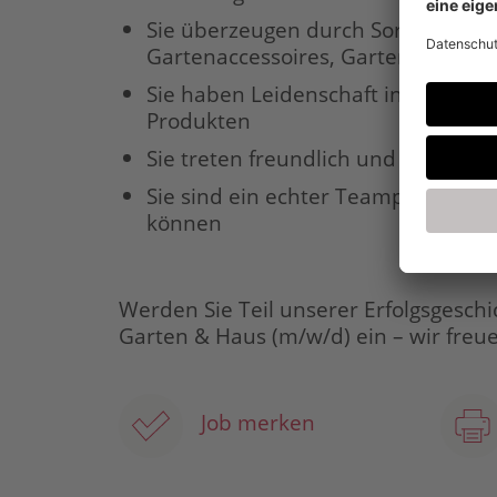
Sie überzeugen durch Sortimentsk
Gartenaccessoires, Gartentechnik,
Sie haben Leidenschaft in der Be
Produkten
Sie treten freundlich und verbindli
Sie sind ein echter Teamplayer, au
können
Werden Sie Teil unserer Erfolgsgeschi
Garten & Haus (m/w/d) ein – wir freu
Job merken