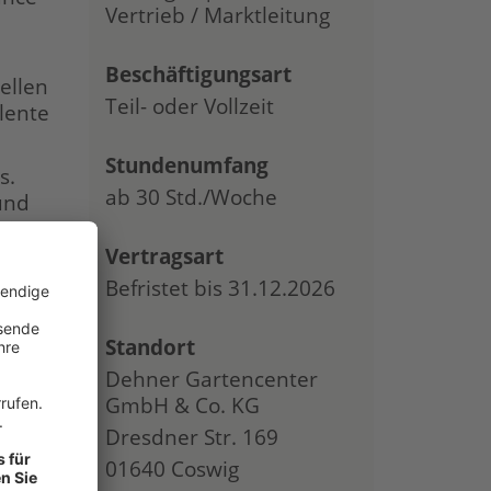
Vertrieb / Marktleitung
Beschäftigungsart
ellen
Teil- oder Vollzeit
lente
Stundenumfang
s.
ab 30 Std./Woche
und
ei
 auch
Vertragsart
Befristet bis 31.12.2026
Wir
Standort
Dehner Gartencenter
GmbH & Co. KG
Dresdner Str. 169
01640 Coswig