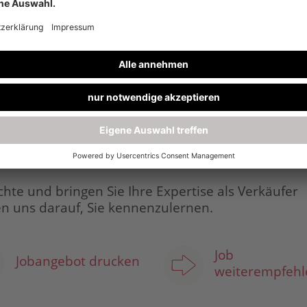
enntnisse in den Bereichen Großkeramik, Erde un
 Pflanzenschutz, Sämereien
ratung von Kundinnen und Kunden sowie im Verkau
ch auf
f den sich Ihre Kolleginnen und Kollegen verlassen
chte und bringen Sie Ihre Expertise als Verkäufer
en uns darauf, Sie kennenzulernen.
Job
Jobangebot drucken
weiterempfehl