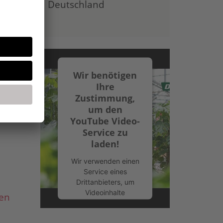
Deutschland
d
f von
Wir benötigen
Ihre
Zustimmung,
um den
YouTube Video-
Service zu
laden!
Wir verwenden einen
Service eines
Drittanbieters, um
Videoinhalte
en
einzubetten. Dieser
Service kann Daten