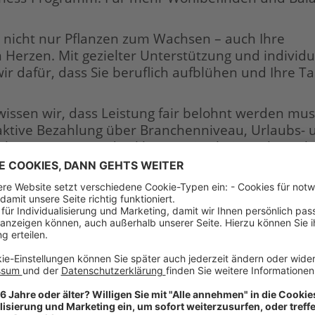
 nicht nur Pflanzen zum Wachsen – auch Ihre
m Herzen. Mit gezielter Unterstützung und individu
 dafür, dass Sie beruflich aufblühen und Ihre Ta
issen wir, dass Leistung fair belohnt werden mus
raktive Bezahlung über Branchenniveau, Urlaubs- 
Altersvorsorge und exklusive Mitarbeiterrabatte b
 Sie von einem Personalrabatt von 20 %. So bleibt
schönen Dinge im Leben.
llen etwas bewegen – Sie dürfen etwas bewegen! 
sind immer bereit, neue Wege zu beschreiten.
ofil als Verkäufer Garten & Haus (m/w/d):
bzw. fachbezogene Ausbildung