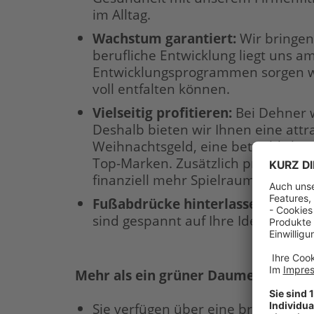
im Alltag.
Wachstum garantiert
:
Wir bringen
berufliche Entwicklung liegt uns a
Entwicklungsprogrammen sorgen wir
voll entfalten können.
Vielseitig profitieren
:
Bei Dehner w
Deshalb bieten wir Ihnen eine att
Weihnachtsgeld, eine betriebliche 
Top-Marken. Zusätzlich profitieren
finanziell mehr Spielraum für die 
Fußabdrücke hinterlassen:
Sie wo
sind gespannt auf Ihre Ideen und 
Mehr als ein grüner Daumen – Ihr Pr
Sie verfügen über eine branchen- 