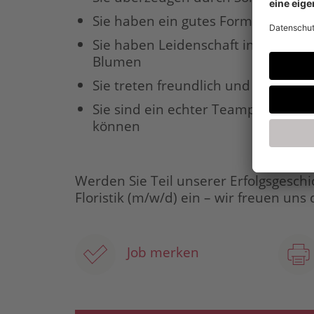
Sie haben ein gutes Form- und Farb
Sie haben Leidenschaft in der Be
Blumen
Sie treten freundlich und verbindli
Sie sind ein echter Teamplayer, au
können
Werden Sie Teil unserer Erfolgsgeschi
Floristik (m/w/d) ein – wir freuen uns
Job merken