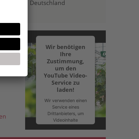
Deutschland
f von
Wir benötigen
Ihre
Zustimmung,
um den
YouTube Video-
Service zu
laden!
Wir verwenden einen
Service eines
Drittanbieters, um
en
Videoinhalte
einzubetten. Dieser
Service kann Daten