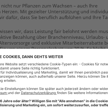
 nicht nur Pflanzen zum Wachsen – auch Ihre
m Herzen. Mit gezielter Unterstützung und individu
 dafür, dass Sie beruflich aufblühen und Ihre Ta
issen wir, dass Leistung fair belohnt werden mus
raktive Bezahlung über Branchenniveau, Urlaubs- 
Altersvorsorge und exklusive Mitarbeiterrabatte b
 Sie von einem Personalrabatt von 20 %. So bleibt
schönen Dinge im Leben.
llen etwas bewegen – Sie dürfen etwas bewegen! 
sind immer bereit, neue Wege zu beschreiten.
fil als Verkäufer Floristik (m/w/d):
bzw. fachbezogene Ausbildung
enntnisse im Bereich Schnittblumen