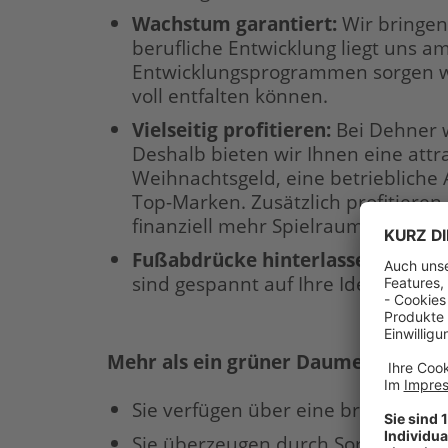
Wachstum garantiert:
Wir bringen
berufliche Entwicklung liegt uns a
Entwicklungsprogrammen sorgen wir
voll entfalten können.
Vielseitig profitieren:
Bei Dehner w
Deshalb bieten wir Ihnen eine att
Weihnachtsgeld, eine betriebliche 
Top-Marken. Zusätzlich profitieren
finanziell mehr Spielraum für die 
Fußabdrücke hinterlassen:
Sie wo
sind gespannt auf Ihre Ideen und 
Mehr als ein grüner Daumen – Ihr Pro
Sie verfügen über eine branchen- 
Sie überzeugen durch Sortimentsk