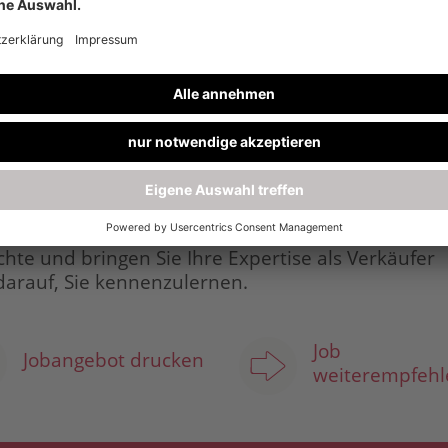
empfinden und Kreativität ist Ihre Leidenschaft
ratung von Kundinnen und Kunden sowie im Verkau
ch auf
f den sich Ihre Kolleginnen und Kollegen verlassen
chte und bringen Sie Ihre Expertise als Verkäufer
 darauf, Sie kennenzulernen.
Job
Jobangebot drucken
weiterempfehl