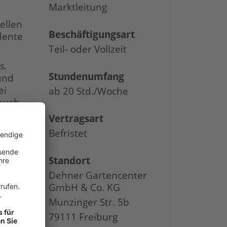
Marktleitung
ellen
Beschäftigungsart
lente
Teil- oder Vollzeit
s.
Stundenumfang
und
ei
ab 20 Std./Woche
 auch
Vertragsart
Wir
Befristet
Standort
Dehner Gartencenter
GmbH & Co. KG
Munzinger Str. 5b
79111 Freiburg