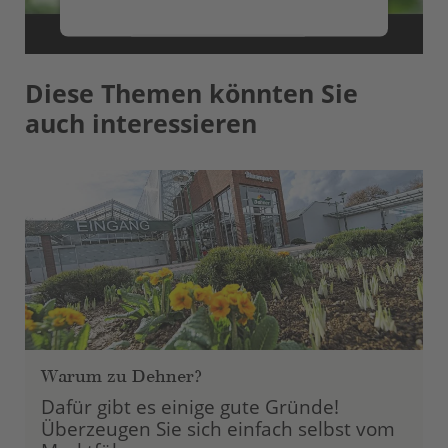
Mehr Informationen
Diese Themen könnten Sie
Akzeptieren
auch interessieren
powered by
Usercentrics Consent
Management Platform
Warum zu Dehner?
Dafür gibt es einige gute Gründe!
Überzeugen Sie sich einfach selbst vom