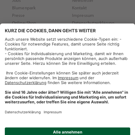
Jobs
Newsletter
Blumenpark
Kontakt
Presse
Impressum
Online-Shop
Datenschutzerklärung
Dehner Unternehmen
Donauwörther Straße 3-5
86641 Rain
Telefon +49 (0)9090 / 77 0
Fax +49 (0)9090 / 77 77 70
info@dehner.de
Social Media
Facebook (Dehner)
Instagram