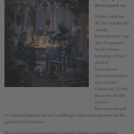
Blumenpark ein
In Rain steht am
30. Mai wieder die
„Lange
Einkaufsnacht“ auf
dem Programm.
Auch Dehner
beteiligt sich an
diesem
besonderen
Abend und öffnet
sein Garten-
Center bis 23 Uhr.
Besucher dürfen
sich im
Blumenpark und
im Naturlehrgarten auf ein vielfältiges Rahmenprogramm für die
ganze Familie freuen.
Wer Lust auf ein entspanntes Einkaufserlebnis in besonderer