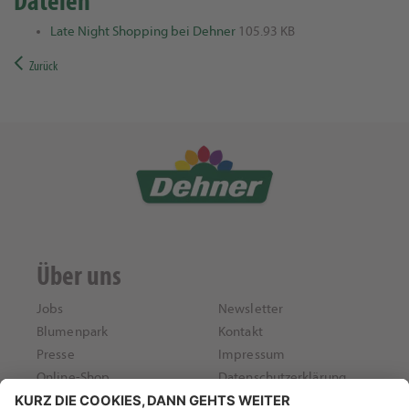
Dateien
Late Night Shopping bei Dehner
105.93 KB
Zurück
Über uns
Jobs
Newsletter
Blumenpark
Kontakt
Presse
Impressum
Online-Shop
Datenschutzerklärung