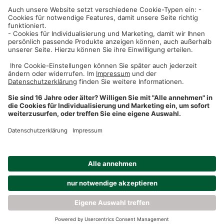
Dehner Unternehmen
Donauwörther Straße 3-5
86641 Rain
Telefon +49 (0)9090 / 77 0
Fax +49 (0)9090 / 77 77 70
info@dehner.de
Social Media
Facebook (Dehner)
Instagram
Youtube
Pinterest