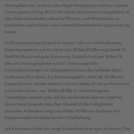
Atmosphäre hat, ist beim Late-Night-Shopping im Dehner Garten-
Center genau richtig. Bis 23 Uhr haben Nachteulen Gelegenheit, in
aller Ruhe einzukaufen, aktuelle Pflanzen- und Wohntrends zu
entdecken und sich bei einem abendlichen Bummel inspirieren zu
lassen.
Im Blumenpark wartet auch in diesem Jahr ein unterhaltsames
16 bis 23 Uhr
Begleitprogramm auf die Gäste: Von
sorgt Event DJ
16 bis 19
Padd für Musik und gute Stimmung. Zusätzlich ist von
Uhr
ein Drehorgelspieler vor Ort. Stimmungsvolle
Lichtinszenierungen im Schaugarten setzen das Gelände dabei
ab 16 Uhr
eindrucksvoll in Szene. Für Erinnerungsfotos steht
ein
16 bis 21
Fotograf bereit. Kinder können sich von
Uhr professionell
16 bis 20 Uhr
schminken lassen, von
im Naturlehrgarten
Traumfänger basteln oder auf die verkleideten Bienen zugehen,
16 und 23 Uhr
die auf dem Gelände zwischen
Süßigkeiten
16 bis 19 Uhr
verteilen. Außerdem sorgt von
ein Zauberer mit
faszinierenden Kunststücken für Unterhaltung.
Auch kulinarisch hat die Lange Einkaufsnacht einiges zu bieten: Die