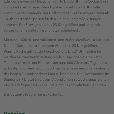
16 bis 23 Uhr
Ettinger Bar versorgt Besucher von
mit Cocktails und
ab 10 Uhr
Longdrinks. Am Crêpes-Stand gibt es bereits
süße
ab
Köstlichkeiten, während der Grillstand der Göth Metzgerbrüder
16 Uhr
herzhafte Speisen für den kleinen und großen Hunger
bis 23 Uhr
anbietet. Der Eiswagen hat
geöffnet und sorgt mit
Softeis für eine süße Erfrischung zwischendurch.
Mit rund 1.600 m² und 400 Innen- und Außensitzplätze ist auch das
bis 23 Uhr
Dehner Gartenbistro an diesem Abend
geöffnet.
bis 21 Uhr
Warme Küche gibt es dort durchgehend
, Getränke
werden bis zum Veranstaltungsende ausgeschenkt. Das Bistro-
Team bewirtet in der Hauptsaison rund 600 Gäste pro Tag und ist
so bestens vorbereitet, um auch größere Besucherzahlen während
der langen Einkaufsnacht in Rain zu bedienen. Die Gastronomie im
Blumenpark bietet an diesem Abend einen abwechslungsreichen
Mix aus deftigen Klassikern und leicht bekömmlichen Gerichten.
Das gesamte Programm ist kostenlos.