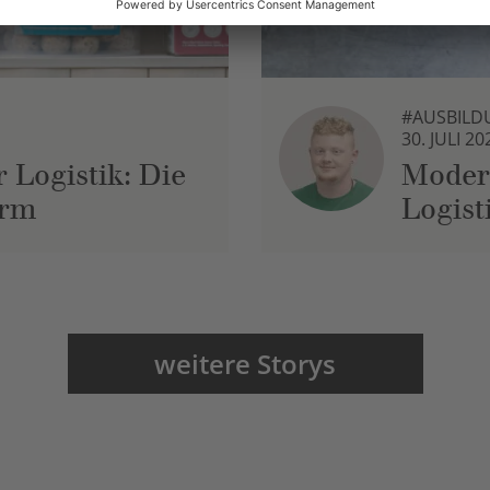
#AUSBILD
30. JULI 20
 Logistik: Die
Moder
urm
Logist
weitere Storys