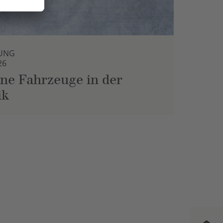
UNG
26
ne Fahrzeuge in der
ik