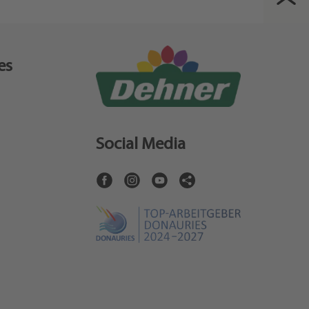
es
Social Media