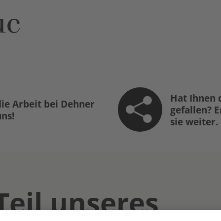
uc
Hat Ihnen 
ie Arbeit bei Dehner
gefallen? 
uns!
sie weiter.
Teil unseres