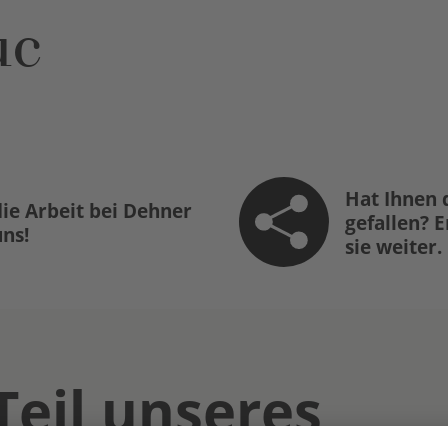
uc
Hat Ihnen 
ie Arbeit bei Dehner
gefallen? 
uns!
sie weiter.
Teil unseres