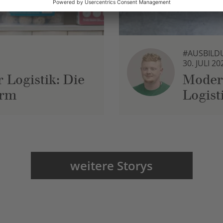
#AUSBILD
30. JULI 20
 Logistik: Die
Moder
urm
Logist
weitere Storys