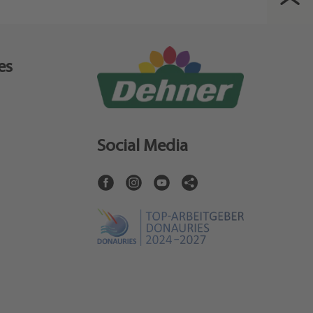
es
Social Media