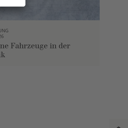
UNG
26
ne Fahrzeuge in der
ik