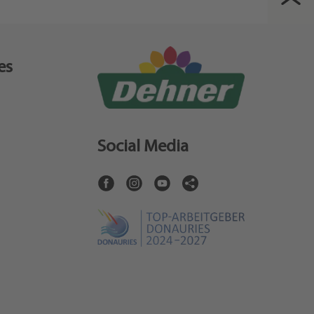
es
Social Media