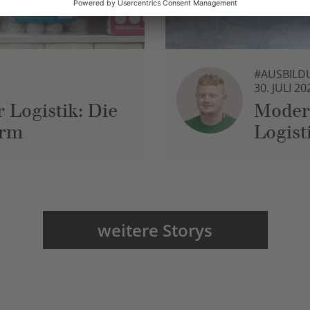
#AUSBILD
30. JULI 20
 Logistik: Die
Moder
urm
Logist
weitere Storys