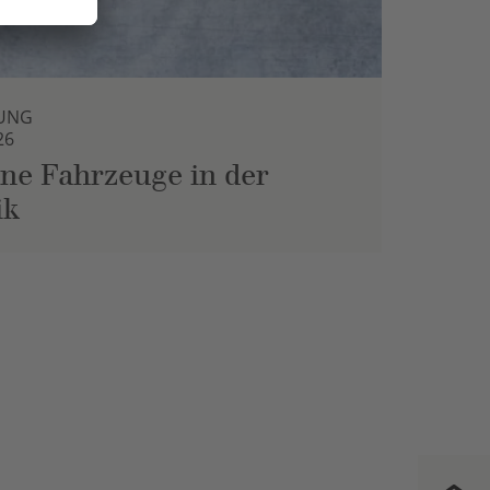
UNG
26
ne Fahrzeuge in der
ik