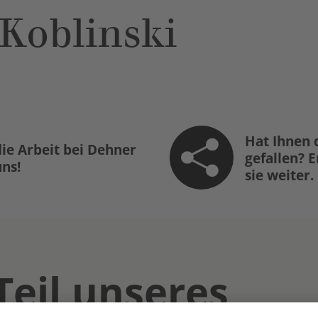
 Koblinski
Hat Ihnen 
ie Arbeit bei Dehner
gefallen? 
uns!
sie weiter.
Teil unseres