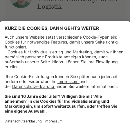
Logistik
Über uns
Dehner Unternehmen
Jobs bei Dehner