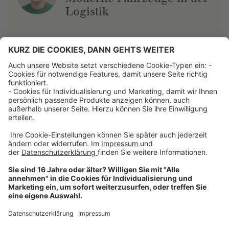
Logistik
Über uns
Dehner Unternehmen
Jobs bei Dehner