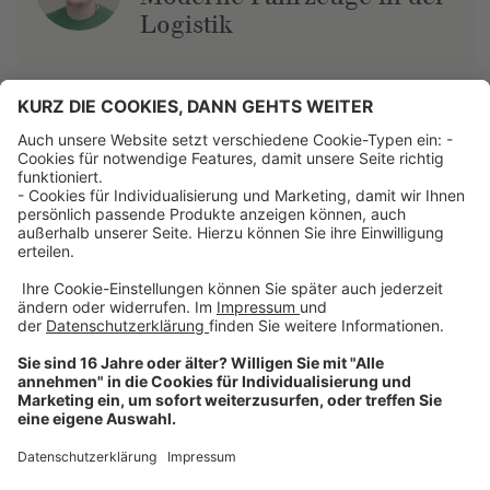
Logistik
Über uns
Dehner Unternehmen
Jobs bei Dehner