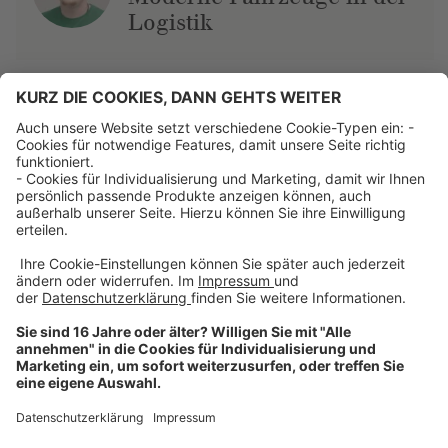
Logistik
Über uns
Dehner Unternehmen
Jobs bei Dehner