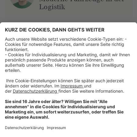
Logistik
Über uns
Dehner Unternehmen
Jobs bei Dehner