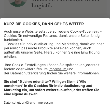
Logistik
Über uns
Dehner Unternehmen
Jobs bei Dehner