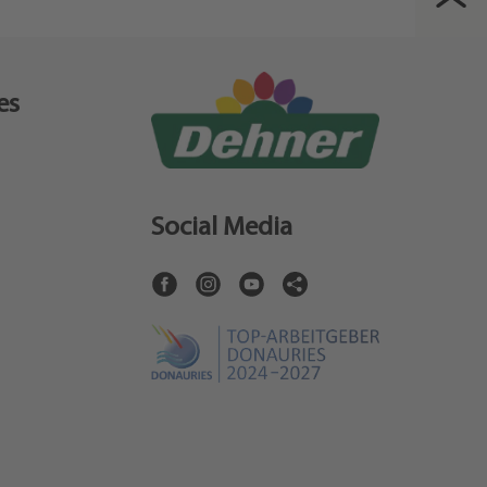
es
Social Media