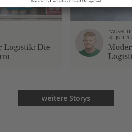
#AUSBILD
30. JULI 20
 Logistik: Die
Moder
urm
Logist
weitere Storys