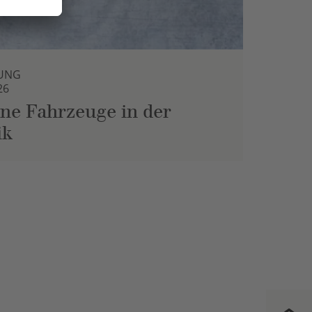
UNG
26
ne Fahrzeuge in der
ik