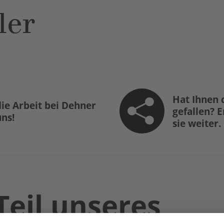
ler
Hat Ihnen 
ie Arbeit bei Dehner
gefallen? 
uns!
sie weiter.
Teil unseres