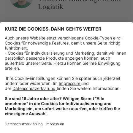
Logistik
Über uns
Dehner Unternehmen
Jobs bei Dehner