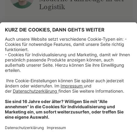
Logistik
Über uns
Dehner Unternehmen
Jobs bei Dehner