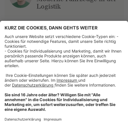
Logistik
Über uns
Dehner Unternehmen
Jobs bei Dehner