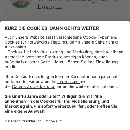
Logistik
Über uns
Dehner Unternehmen
Jobs bei Dehner