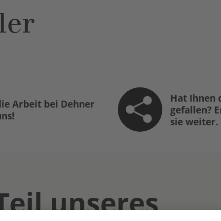
ler
Hat Ihnen 
ie Arbeit bei Dehner
gefallen? 
uns!
sie weiter.
Teil unseres