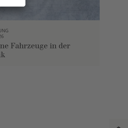
UNG
26
ne Fahrzeuge in der
ik