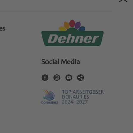
es
Social Media