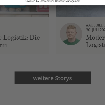
#AUSBILD
30. JULI 20
 Logistik: Die
Moder
urm
Logist
weitere Storys