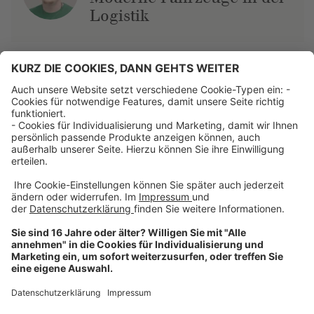
Logistik
Über uns
Dehner Unternehmen
Jobs bei Dehner