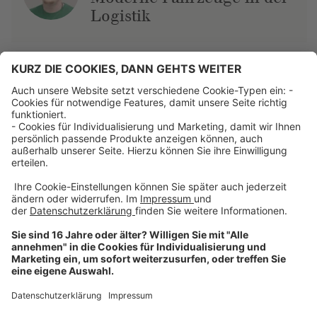
Logistik
Über uns
Dehner Unternehmen
Jobs bei Dehner