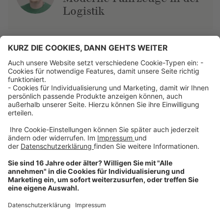
Logistik
Über uns
Dehner Unternehmen
Jobs bei Dehner