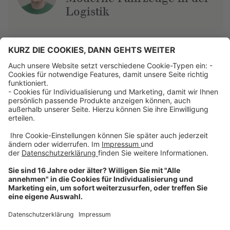
Logistik
Über uns
Dehner Unternehmen
Jobs bei Dehner