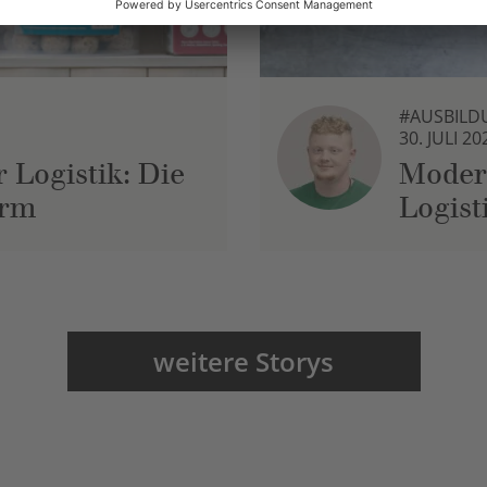
#AUSBILD
30. JULI 20
 Logistik: Die
Moder
urm
Logist
weitere Storys