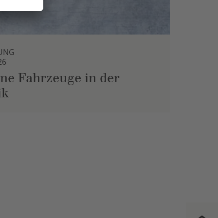
UNG
26
ne Fahrzeuge in der
ik