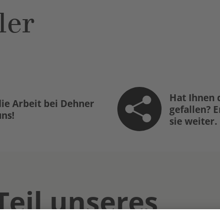
ler
Hat Ihnen 
ie Arbeit bei Dehner
gefallen? 
uns!
sie weiter.
Teil unseres