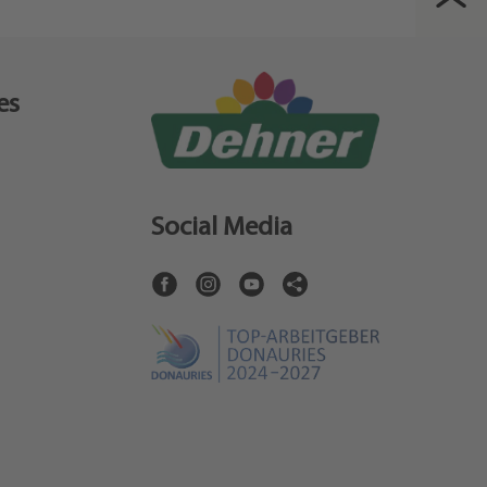
es
Social Media