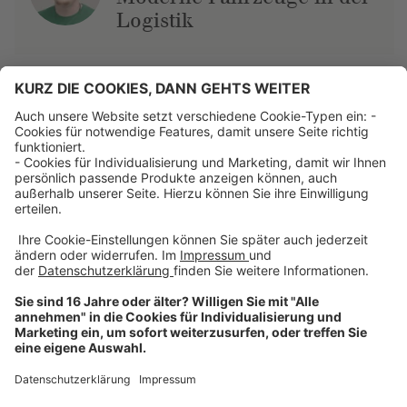
Logistik
Über uns
Dehner Unternehmen
Jobs bei Dehner