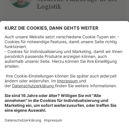
Logistik
Über uns
Dehner Unternehmen
Jobs bei Dehner