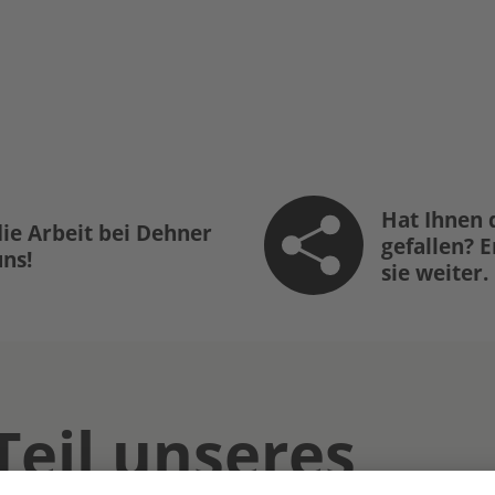
Hat Ihnen 
ie Arbeit bei Dehner
gefallen? 
uns!
sie weiter.
Teil unseres