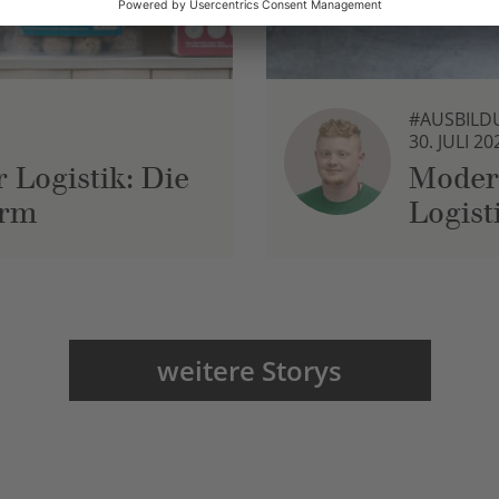
#AUSBILD
30. JULI 20
 Logistik: Die
Moder
urm
Logist
weitere Storys