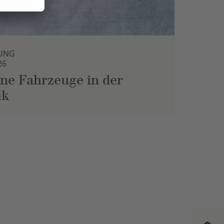
UNG
26
ne Fahrzeuge in der
ik