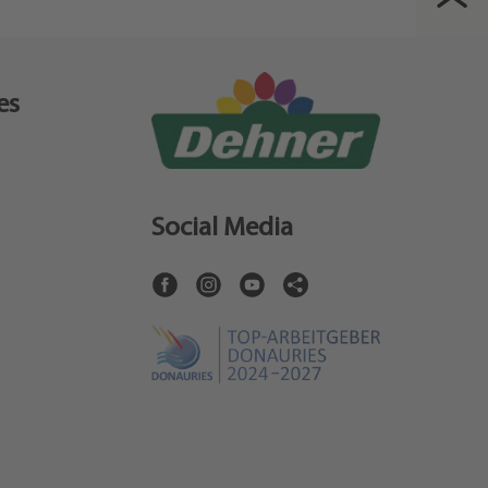
es
Social Media