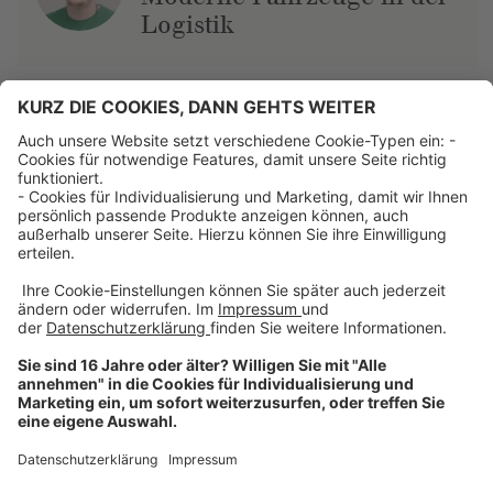
Logistik
Über uns
Dehner Unternehmen
Jobs bei Dehner