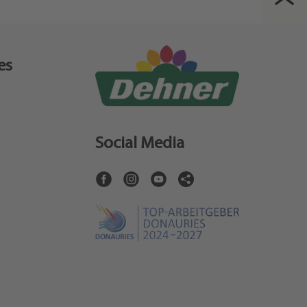
es
Social Media