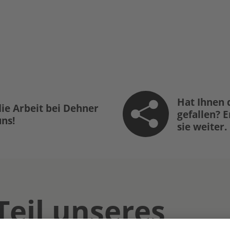
Hat Ihnen 
ie Arbeit bei Dehner
gefallen? 
uns!
sie weiter.
Teil unseres