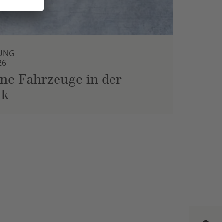
UNG
26
ne Fahrzeuge in der
ik