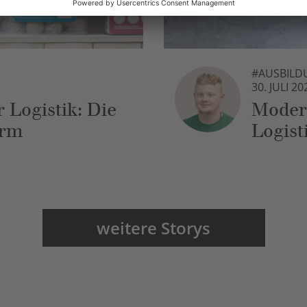
#AUSBILD
30. JULI 20
 Logistik: Die
Moder
urm
Logist
weitere Storys