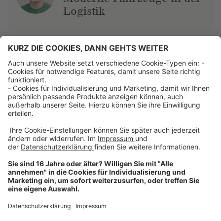
Logistik
Über uns
Dehner Unternehmen
Jobs bei Dehner