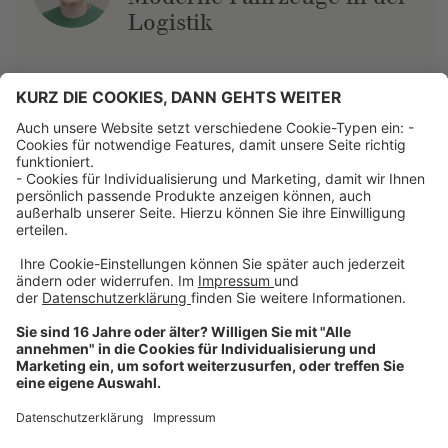
Logistik
Über uns
Dehner Unternehmen
Jobs bei Dehner