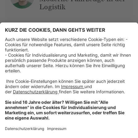
Logistik
Über uns
Dehner Unternehmen
Jobs bei Dehner