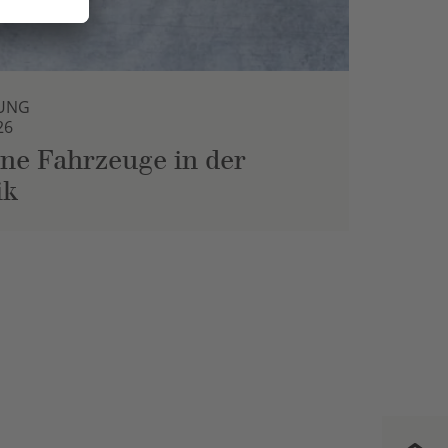
UNG
26
ne Fahrzeuge in der
ik