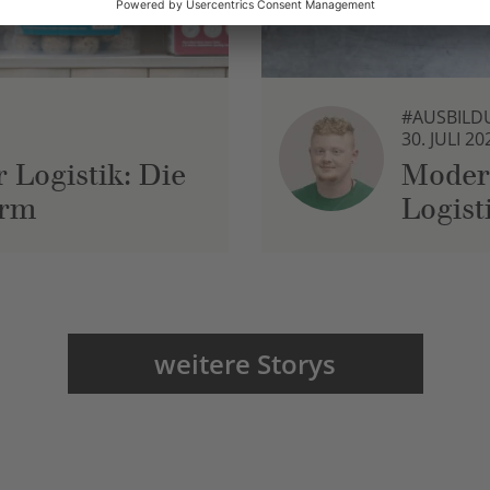
#AUSBILD
30. JULI 20
 Logistik: Die
Moder
urm
Logist
weitere Storys