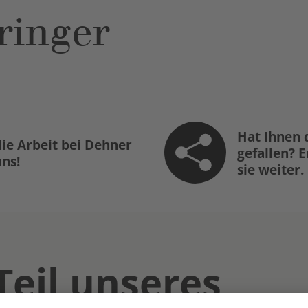
ringer
Hat Ihnen 
ie Arbeit bei Dehner
gefallen? 
uns!
sie weiter.
Teil unseres