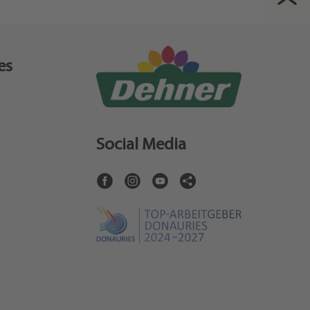
es
Social Media