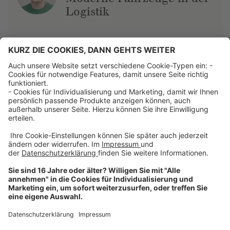
Logistik
Über uns
Dehner Unternehmen
Jobs bei Dehner