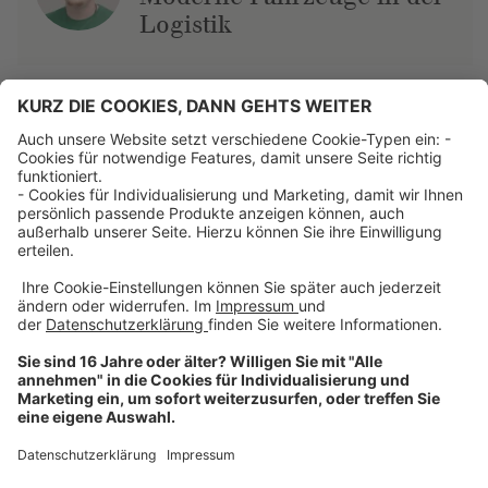
Logistik
Über uns
Dehner Unternehmen
Jobs bei Dehner